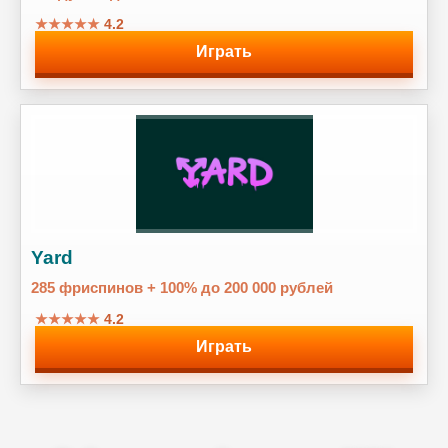
★★★★★
4.2
Играть
Yard
285 фриспинов + 100% до 200 000 рублей
★★★★★
4.2
Играть