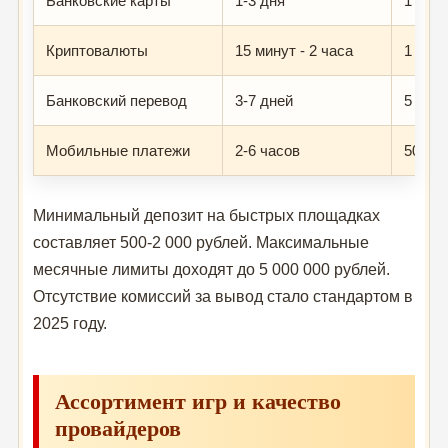
Банковские карты
1-3 дня
1 000 
Криптовалюты
15 минут - 2 часа
1 500 
Банковский перевод
3-7 дней
5 000 
Мобильные платежи
2-6 часов
500 / 
Минимальный депозит на быстрых площадках
составляет 500-2 000 рублей. Максимальные
месячные лимиты доходят до 5 000 000 рублей.
Отсутствие комиссий за вывод стало стандартом в
2025 году.
Ассортимент игр и качество
провайдеров