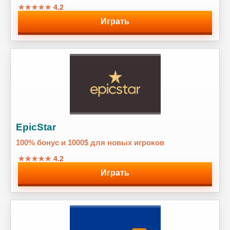
★★★★★
4.2
Играть
EpicStar
100% бонус и 1000$ для новых игроков
★★★★★
4.2
Играть