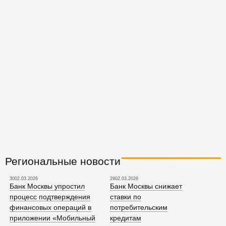
Региональные новости
3002.03.2026
2902.03.2026
Банк Москвы упростил
Банк Москвы снижает
процесс подтверждения
ставки по
финансовых операций в
потребительским
приложении «Мобильный
кредитам