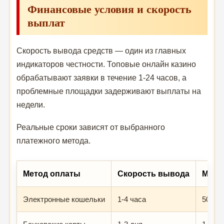
Финансовые условия и скорость
выплат
Скорость вывода средств — один из главных
индикаторов честности. Топовые онлайн казино
обрабатывают заявки в течение 1-24 часов, а
проблемные площадки задерживают выплаты на
недели.
Реальные сроки зависят от выбранного
платежного метода.
Метод оплаты
Скорость вывода
Мини
Электронные кошельки
1-4 часа
500 / 