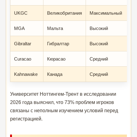
UKGC
Великобритания
Максимальный
MGA
Мальта
Высокий
Gibraltar
Гибралтар
Высокий
Curacao
Кюрасао
Средний
Kahnawake
Канада
Средний
Университет Ноттингем-Трент в исследовании
2026 года выяснил, что 73% проблем игроков
связаны с неполным изучением условий перед
регистрацией.