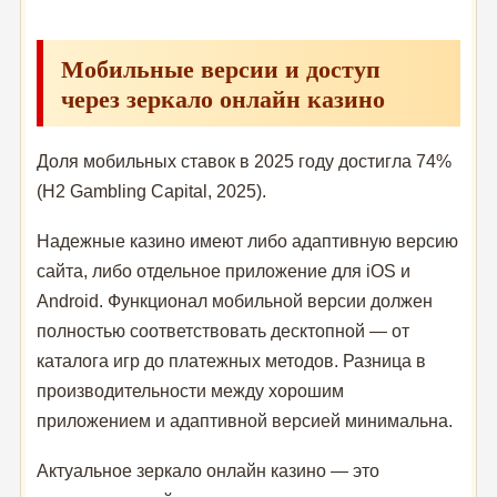
Мобильные версии и доступ
через зеркало онлайн казино
Доля мобильных ставок в 2025 году достигла 74%
(H2 Gambling Capital, 2025).
Надежные казино имеют либо адаптивную версию
сайта, либо отдельное приложение для iOS и
Android. Функционал мобильной версии должен
полностью соответствовать десктопной — от
каталога игр до платежных методов. Разница в
производительности между хорошим
приложением и адаптивной версией минимальна.
Актуальное зеркало онлайн казино — это