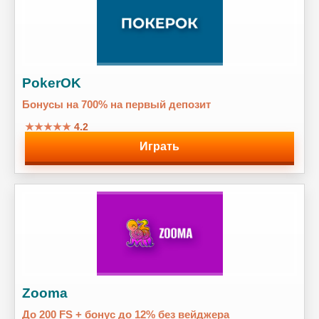
PokerOK
Бонусы на 700% на первый депозит
★★★★★
4.2
Играть
Zooma
До 200 FS + бонус до 12% без вейджера