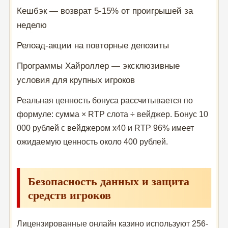
Кешбэк — возврат 5-15% от проигрышей за
неделю
Релоад-акции на повторные депозиты
Программы Хайроллер — эксклюзивные
условия для крупных игроков
Реальная ценность бонуса рассчитывается по
формуле: сумма × RTP слота ÷ вейджер. Бонус 10
000 рублей с вейджером x40 и RTP 96% имеет
ожидаемую ценность около 400 рублей.
Безопасность данных и защита
средств игроков
Лицензированные онлайн казино используют 256-