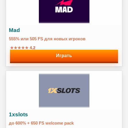
Mad
555% или 505 FS для новых игроков
★★★★★
4.2
Играть
1xslots
до 600% + 650 FS welcome pack