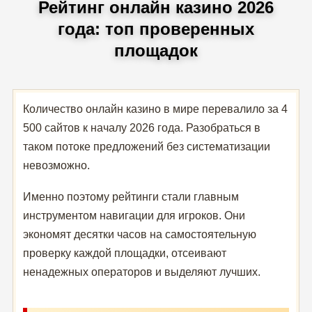
Рейтинг онлайн казино 2026
года: топ проверенных
площадок
Количество онлайн казино в мире перевалило за 4
500 сайтов к началу 2026 года. Разобраться в
таком потоке предложений без систематизации
невозможно.
Именно поэтому рейтинги стали главным
инструментом навигации для игроков. Они
экономят десятки часов на самостоятельную
проверку каждой площадки, отсеивают
ненадежных операторов и выделяют лучших.