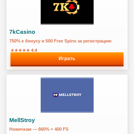
7kCasino
750% к бонусу и 500 Free Spins за регистрацию
★★★★★
4.4
Играть
MellStroy
Новичкам — 660% + 400 FS