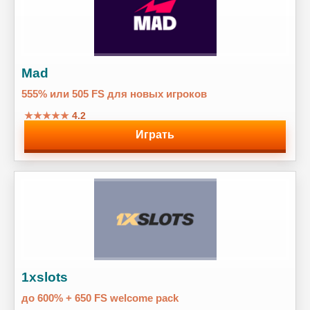
Mad
555% или 505 FS для новых игроков
★★★★★
4.2
Играть
1xslots
до 600% + 650 FS welcome pack