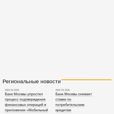
Региональные новости
3002.03.2026
2902.03.2026
Банк Москвы упростил
Банк Москвы снижает
процесс подтверждения
ставки по
финансовых операций в
потребительским
приложении «Мобильный
кредитам