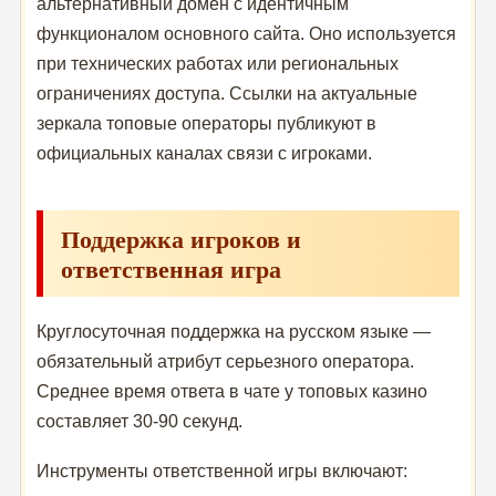
альтернативный домен с идентичным
функционалом основного сайта. Оно используется
при технических работах или региональных
ограничениях доступа. Ссылки на актуальные
зеркала топовые операторы публикуют в
официальных каналах связи с игроками.
Поддержка игроков и
ответственная игра
Круглосуточная поддержка на русском языке —
обязательный атрибут серьезного оператора.
Среднее время ответа в чате у топовых казино
составляет 30-90 секунд.
Инструменты ответственной игры включают: