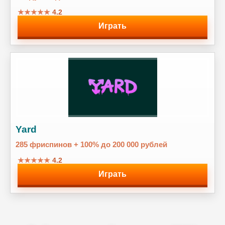
★★★★★
4.2
Играть
Yard
285 фриспинов + 100% до 200 000 рублей
★★★★★
4.2
Играть