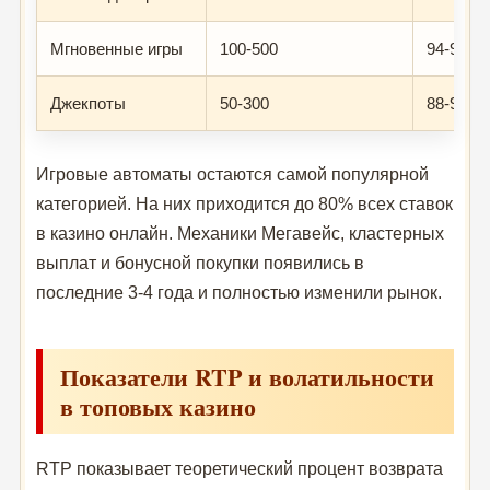
Мгновенные игры
100-500
94-97%
Джекпоты
50-300
88-94%
Игровые автоматы остаются самой популярной
категорией. На них приходится до 80% всех ставок
в казино онлайн. Механики Мегавейс, кластерных
выплат и бонусной покупки появились в
последние 3-4 года и полностью изменили рынок.
Показатели RTP и волатильности
в топовых казино
RTP показывает теоретический процент возврата