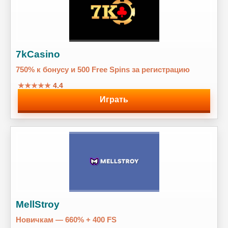
7kCasino
750% к бонусу и 500 Free Spins за регистрацию
★★★★★
4.4
Играть
MellStroy
Новичкам — 660% + 400 FS