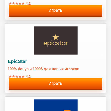
★★★★★
4.2
Играть
EpicStar
100% бонус и 1000$ для новых игроков
★★★★★
4.2
Играть