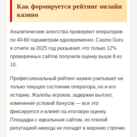
Как формируется рейтинг онлайн
казино
Аналитические агентства проверяют операторов
по 40-60 параметрам одновременно. Casino Guru
в отчете за 2025 год указывает, что только 12%
проверенных сайтов получили оценку выше 8 из
10.
Профессиональный рейтинг казино учитывает не
только текущее состояние оператора, но и его
историю. Жалобы игроков, задержки выплат,
изменения условий бонусов — все это
фиксируется и влияет на итоговую оценку.
Площадка с идеальным сайтом, но плохой
репутацией никогда не попадет в верхние строчки.