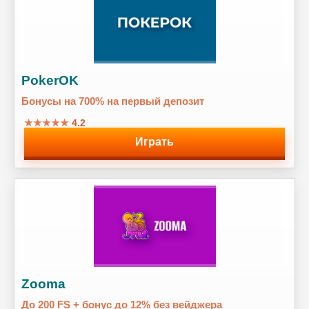
PokerOK
Бонусы на 700% на первый депозит
★★★★★
4.2
Играть
Zooma
До 200 FS + бонус до 12% без вейджера