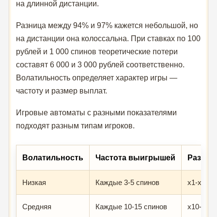
на длинной дистанции.
Разница между 94% и 97% кажется небольшой, но
на дистанции она колоссальна. При ставках по 100
рублей и 1 000 спинов теоретические потери
составят 6 000 и 3 000 рублей соответственно.
Волатильность определяет характер игры —
частоту и размер выплат.
Игровые автоматы с разными показателями
подходят разным типам игроков.
Волатильность
Частота выигрышей
Размер
Низкая
Каждые 3-5 спинов
x1-x50 с
Средняя
Каждые 10-15 спинов
x10-x500