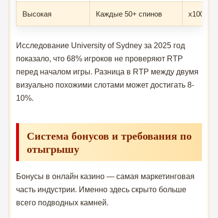
Высокая
Каждые 50+ спинов
x100-x50
Исследование University of Sydney за 2025 год
показало, что 68% игроков не проверяют RTP
перед началом игры. Разница в RTP между двумя
визуально похожими слотами может достигать 8-
10%.
Система бонусов и требования по
отыгрышу
Бонусы в онлайн казино — самая маркетинговая
часть индустрии. Именно здесь скрыто больше
всего подводных камней.