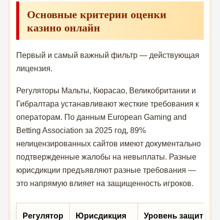
Основные критерии оценки
казино онлайн
Первый и самый важный фильтр — действующая
лицензия.
Регуляторы Мальты, Кюрасао, Великобритании и
Гибралтара устанавливают жесткие требования к
операторам. По данным European Gaming and
Betting Association за 2025 год, 89%
нелицензированных сайтов имеют документально
подтвержденные жалобы на невыплаты. Разные
юрисдикции предъявляют разные требования —
это напрямую влияет на защищенность игроков.
Регулятор
Юрисдикция
Уровень защиты