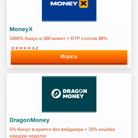
MoneyX
1000% бонус и 300 монет + RTP слотов 98%
★★★★★
4.2
Играть
DragonMoney
5% бонус в крипте без вейджера + 10% кешбек
каждую неделю