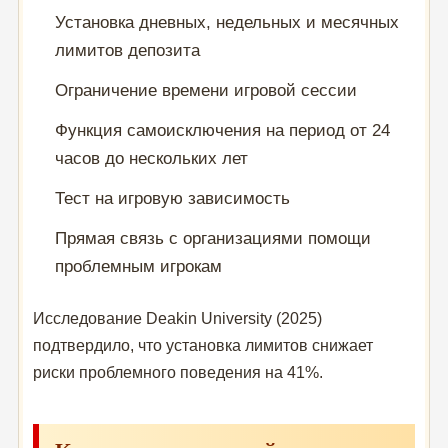
Установка дневных, недельных и месячных
лимитов депозита
Ограничение времени игровой сессии
Функция самоисключения на период от 24
часов до нескольких лет
Тест на игровую зависимость
Прямая связь с организациями помощи
проблемным игрокам
Исследование Deakin University (2025)
подтвердило, что установка лимитов снижает
риски проблемного поведения на 41%.