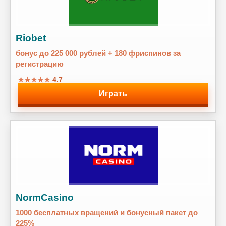
Riobet
бонус до 225 000 рублей + 180 фриспинов за
регистрацию
★★★★★
4.7
Играть
NormCasino
1000 бесплатных вращений и бонусный пакет до
225%