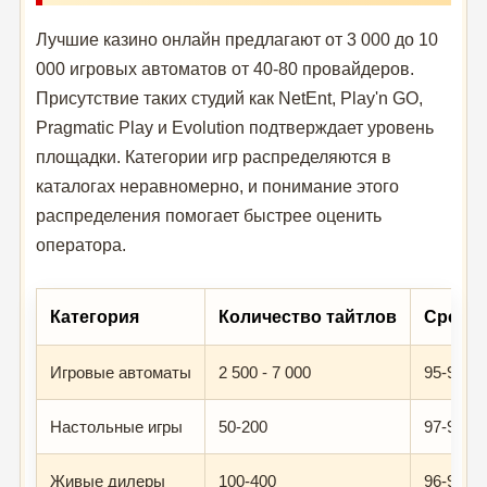
Лучшие казино онлайн предлагают от 3 000 до 10
000 игровых автоматов от 40-80 провайдеров.
Присутствие таких студий как NetEnt, Play'n GO,
Pragmatic Play и Evolution подтверждает уровень
площадки. Категории игр распределяются в
каталогах неравномерно, и понимание этого
распределения помогает быстрее оценить
оператора.
Категория
Количество тайтлов
Средн
Игровые автоматы
2 500 - 7 000
95-97%
Настольные игры
50-200
97-99%
Живые дилеры
100-400
96-99%