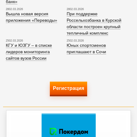
банк»
2802.03.2026
2802.03.2026
Вышла новая версия
При поддержке
приложения «Переводы»
Россельхозбанка в Курской
области построен крупный
тепличный комплекс
2502.03.2026
2502.03.2026
КГУ и ЮЗГУ – в списке
Юных спортсменов
лидеров мониторинга
приглашают в Сочи
сайтов вузов России
Регистрация