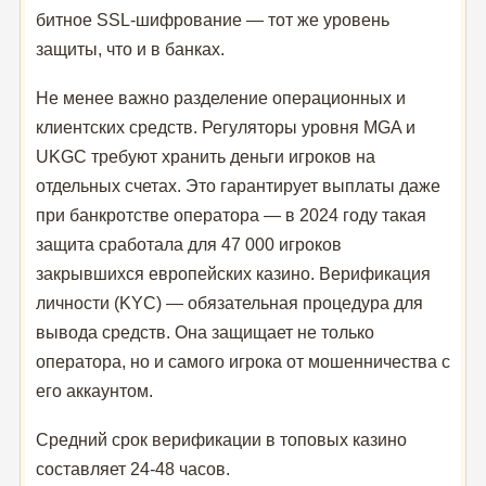
битное SSL-шифрование — тот же уровень
защиты, что и в банках.
Не менее важно разделение операционных и
клиентских средств. Регуляторы уровня MGA и
UKGC требуют хранить деньги игроков на
отдельных счетах. Это гарантирует выплаты даже
при банкротстве оператора — в 2024 году такая
защита сработала для 47 000 игроков
закрывшихся европейских казино. Верификация
личности (KYC) — обязательная процедура для
вывода средств. Она защищает не только
оператора, но и самого игрока от мошенничества с
его аккаунтом.
Средний срок верификации в топовых казино
составляет 24-48 часов.