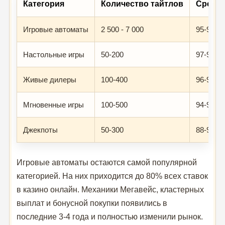
Категория
Количество тайтлов
Средн
Игровые автоматы
2 500 - 7 000
95-97%
Настольные игры
50-200
97-99%
Живые дилеры
100-400
96-99%
Мгновенные игры
100-500
94-97%
Джекпоты
50-300
88-94%
Игровые автоматы остаются самой популярной
категорией. На них приходится до 80% всех ставок
в казино онлайн. Механики Мегавейс, кластерных
выплат и бонусной покупки появились в
последние 3-4 года и полностью изменили рынок.