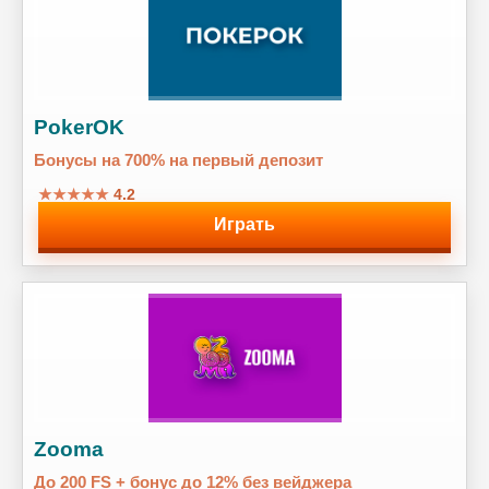
PokerOK
Бонусы на 700% на первый депозит
★★★★★
4.2
Играть
Zooma
До 200 FS + бонус до 12% без вейджера