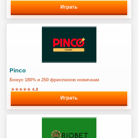
Играть
Pinco
Бонус 180% и 250 фриспинов новичкам
★★★★★
4.8
Играть