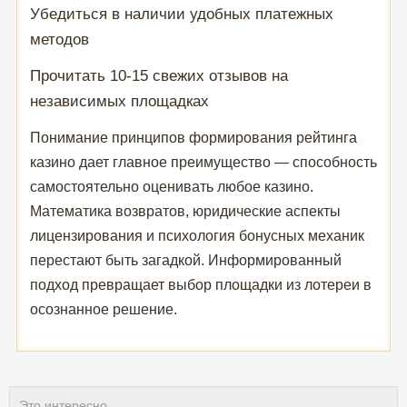
Убедиться в наличии удобных платежных
методов
Прочитать 10-15 свежих отзывов на
независимых площадках
Понимание принципов формирования рейтинга
казино дает главное преимущество — способность
самостоятельно оценивать любое казино.
Математика возвратов, юридические аспекты
лицензирования и психология бонусных механик
перестают быть загадкой. Информированный
подход превращает выбор площадки из лотереи в
осознанное решение.