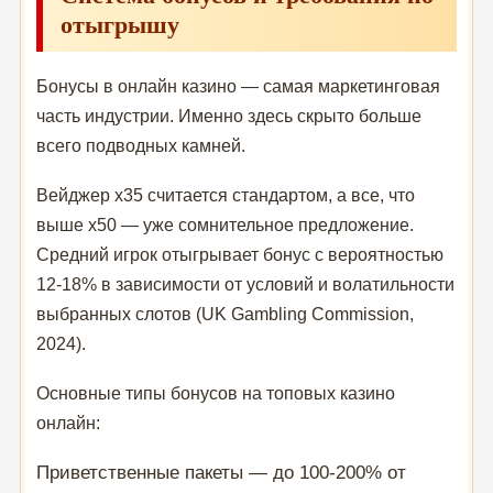
отыгрышу
Бонусы в онлайн казино — самая маркетинговая
часть индустрии. Именно здесь скрыто больше
всего подводных камней.
Вейджер x35 считается стандартом, а все, что
выше x50 — уже сомнительное предложение.
Средний игрок отыгрывает бонус с вероятностью
12-18% в зависимости от условий и волатильности
выбранных слотов (UK Gambling Commission,
2024).
Основные типы бонусов на топовых казино
онлайн:
Приветственные пакеты — до 100-200% от