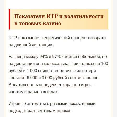
Показатели RTP и волатильности
в топовых казино
RTP показывает теоретический процент возврата
на длинной дистанции.
Разница между 94% и 97% кажется небольшой, но
на дистанции она колоссальна. При ставках по 100
рублей и 1 000 спинов теоретические потери
составят 6 000 и 3 000 рублей соответственно.
Волатильность определяет характер игры —
частоту и размер выплат.
Игровые автоматы с разными показателями
подходят разным типам игроков.