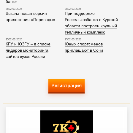
банк»
2802.03.2026
2802.03.2026
Вышла новая версия
При поддержке
приложения «Переводы»
Россельхозбанка в Курской
области построен крупный
тепличный комплекс
2502.03.2026
2502.03.2026
КГУ и ЮЗГУ – в списке
Юных спортсменов
лидеров мониторинга
приглашают в Сочи
сайтов вузов России
Регистрация