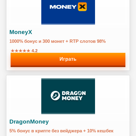
MoneyX
1000% бонус и 300 монет + RTP слотов 98%
★★★★★
4.2
Играть
DragonMoney
5% бонус в крипте без вейджера + 10% кешбек