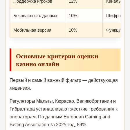
Поддержка игроков
12%
Каналы свя
Безопасность данных
10%
Шифрование
Мобильная версия
10%
Функционал
Основные критерии оценки
казино онлайн
Первый и самый важный фильтр — действующая
лицензия.
Регуляторы Мальты, Кюрасао, Великобритании и
Гибралтара устанавливают жесткие требования к
операторам. По данным European Gaming and
Betting Association за 2025 год, 89%