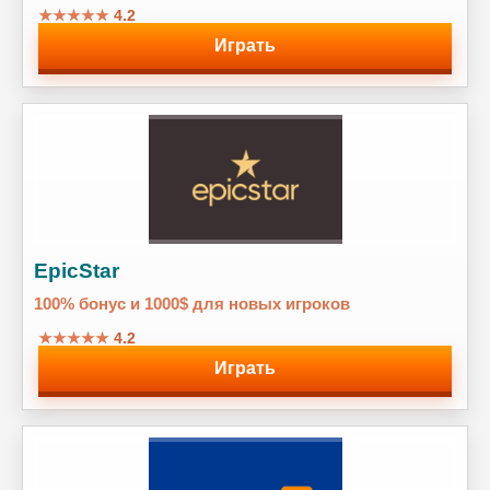
★★★★★
4.2
Играть
EpicStar
100% бонус и 1000$ для новых игроков
★★★★★
4.2
Играть