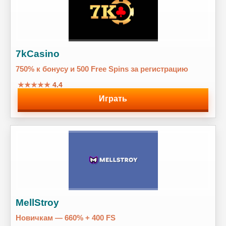
7kCasino
750% к бонусу и 500 Free Spins за регистрацию
★★★★★
4.4
Играть
MellStroy
Новичкам — 660% + 400 FS