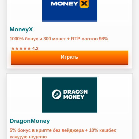
MoneyX
1000% бонус и 300 монет + RTP слотов 98%
★★★★★
4.2
Играть
DragonMoney
5% бонус в крипте без вейджера + 10% кешбек
каждую неделю