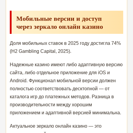
Мобильные версии и доступ
через зеркало онлайн казино
Доля мобильных ставок в 2025 году достигла 74%
(H2 Gambling Capital, 2025).
Надежные казино имеют либо адаптивную версию
сайта, либо отдельное приложение для iOS и
Android. Функционал мобильной версии должен
полностью соответствовать десктопной — от
каталога игр до платежных методов. Разница в
производительности между хорошим
приложением и адаптивной версией минимальна.
Актуальное зеркало онлайн казино — это