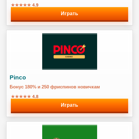
★★★★★
4.9
Играть
Pinco
Бонус 180% и 250 фриспинов новичкам
★★★★★
4.8
Играть