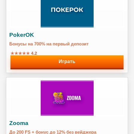
PokerOK
Бонусы на 700% на первый депозит
★★★★★
4.2
Играть
Zooma
До 200 FS + бонус до 12% без вейджера