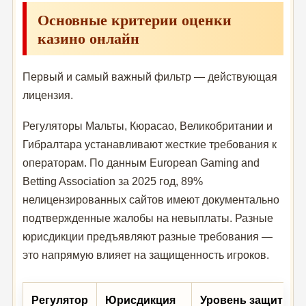
Основные критерии оценки
казино онлайн
Первый и самый важный фильтр — действующая
лицензия.
Регуляторы Мальты, Кюрасао, Великобритании и
Гибралтара устанавливают жесткие требования к
операторам. По данным European Gaming and
Betting Association за 2025 год, 89%
нелицензированных сайтов имеют документально
подтвержденные жалобы на невыплаты. Разные
юрисдикции предъявляют разные требования —
это напрямую влияет на защищенность игроков.
Регулятор
Юрисдикция
Уровень защиты