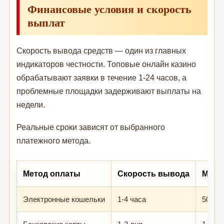
Финансовые условия и скорость
выплат
Скорость вывода средств — один из главных
индикаторов честности. Топовые онлайн казино
обрабатывают заявки в течение 1-24 часов, а
проблемные площадки задерживают выплаты на
недели.
Реальные сроки зависят от выбранного
платежного метода.
Метод оплаты
Скорость вывода
Мини
Электронные кошельки
1-4 часа
500 / 