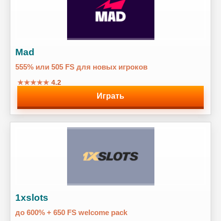
Mad
555% или 505 FS для новых игроков
★★★★★
4.2
Играть
1xslots
до 600% + 650 FS welcome pack