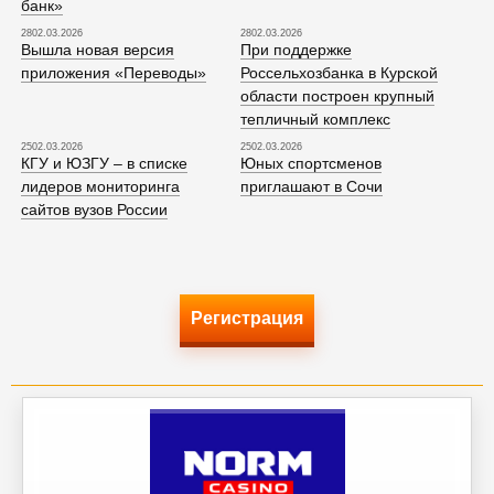
банк»
2802.03.2026
2802.03.2026
Вышла новая версия
При поддержке
приложения «Переводы»
Россельхозбанка в Курской
области построен крупный
тепличный комплекс
2502.03.2026
2502.03.2026
КГУ и ЮЗГУ – в списке
Юных спортсменов
лидеров мониторинга
приглашают в Сочи
сайтов вузов России
Регистрация