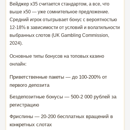
Вейджер x35 считается стандартом, а все, что
выше x50 — уже сомнительное предложение.
Средний игрок отыгрывает бонус с вероятностью
12-18% в зависимости от условий и волатильности
выбранных слотов (UK Gambling Commission,
2024).
Основные типы бонусов на топовых казино
онлайн:
Приветственные пакеты — до 100-200% от
первого депозита
Бездепозитные бонусы — 500-2 000 рублей за
регистрацию
Фриспины — 20-200 бесплатных вращений в
конкретных слотах