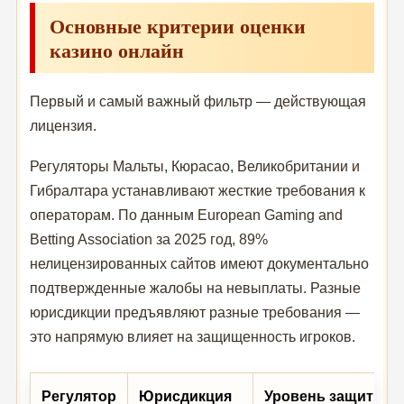
Основные критерии оценки
казино онлайн
Первый и самый важный фильтр — действующая
лицензия.
Регуляторы Мальты, Кюрасао, Великобритании и
Гибралтара устанавливают жесткие требования к
операторам. По данным European Gaming and
Betting Association за 2025 год, 89%
нелицензированных сайтов имеют документально
подтвержденные жалобы на невыплаты. Разные
юрисдикции предъявляют разные требования —
это напрямую влияет на защищенность игроков.
Регулятор
Юрисдикция
Уровень защиты