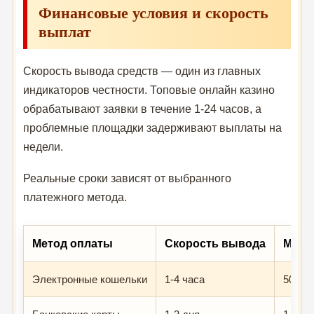
Финансовые условия и скорость
выплат
Скорость вывода средств — один из главных
индикаторов честности. Топовые онлайн казино
обрабатывают заявки в течение 1-24 часов, а
проблемные площадки задерживают выплаты на
недели.
Реальные сроки зависят от выбранного
платежного метода.
Метод оплаты
Скорость вывода
Мини
Электронные кошельки
1-4 часа
500 / 