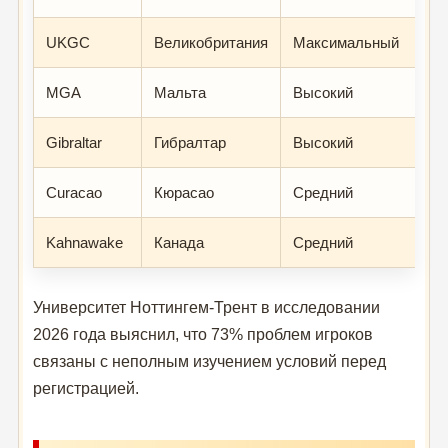
UKGC
Великобритания
Максимальный
MGA
Мальта
Высокий
Gibraltar
Гибралтар
Высокий
Curacao
Кюрасао
Средний
Kahnawake
Канада
Средний
Университет Ноттингем-Трент в исследовании
2026 года выяснил, что 73% проблем игроков
связаны с неполным изучением условий перед
регистрацией.