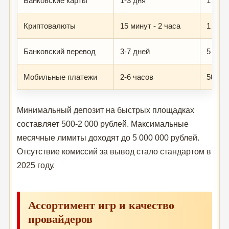
Банковские карты
1-3 дня
1 000 
Криптовалюты
15 минут - 2 часа
1 500 
Банковский перевод
3-7 дней
5 000 
Мобильные платежи
2-6 часов
500 / 
Минимальный депозит на быстрых площадках
составляет 500-2 000 рублей. Максимальные
месячные лимиты доходят до 5 000 000 рублей.
Отсутствие комиссий за вывод стало стандартом в
2025 году.
Ассортимент игр и качество
провайдеров