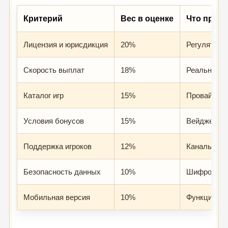
Критерий
Вес в оценке
Что прове
Лицензия и юрисдикция
20%
Регулятор, 
Скорость выплат
18%
Реальные с
Каталог игр
15%
Провайдеры
Условия бонусов
15%
Вейджер, о
Поддержка игроков
12%
Каналы свя
Безопасность данных
10%
Шифрование
Мобильная версия
10%
Функционал