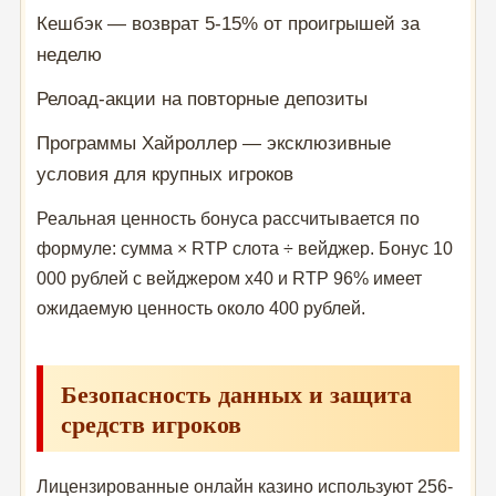
Кешбэк — возврат 5-15% от проигрышей за
неделю
Релоад-акции на повторные депозиты
Программы Хайроллер — эксклюзивные
условия для крупных игроков
Реальная ценность бонуса рассчитывается по
формуле: сумма × RTP слота ÷ вейджер. Бонус 10
000 рублей с вейджером x40 и RTP 96% имеет
ожидаемую ценность около 400 рублей.
Безопасность данных и защита
средств игроков
Лицензированные онлайн казино используют 256-