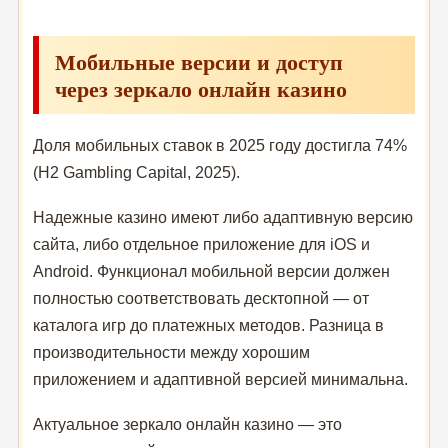
Мобильные версии и доступ
через зеркало онлайн казино
Доля мобильных ставок в 2025 году достигла 74%
(H2 Gambling Capital, 2025).
Надежные казино имеют либо адаптивную версию
сайта, либо отдельное приложение для iOS и
Android. Функционал мобильной версии должен
полностью соответствовать десктопной — от
каталога игр до платежных методов. Разница в
производительности между хорошим
приложением и адаптивной версией минимальна.
Актуальное зеркало онлайн казино — это