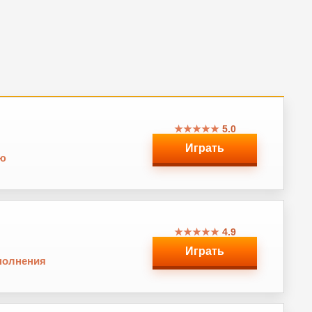
★★★★★
5.0
Играть
ию
★★★★★
4.9
Играть
ополнения