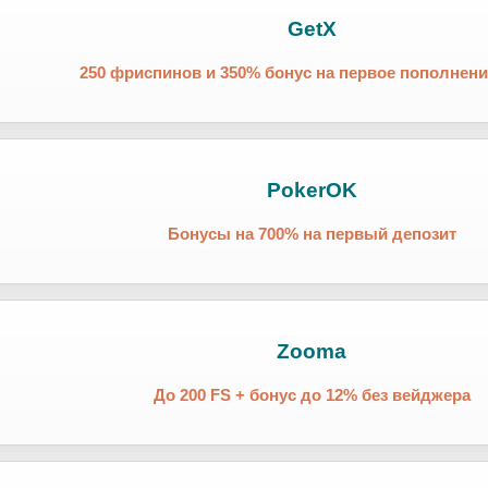
GetX
250 фриспинов и 350% бонус на первое пополнени
PokerOK
Бонусы на 700% на первый депозит
Zooma
До 200 FS + бонус до 12% без вейджера