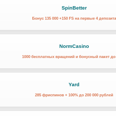
SpinBetter
Бонус 135 000 +150 FS на первые 4 депозит
NormCasino
1000 бесплатных вращений и бонусный пакет до
Yard
285 фриспинов + 100% до 200 000 рублей