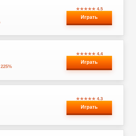
★★★★★
4.5
Играть
а
★★★★★
4.4
Играть
 225%
★★★★★
4.3
Играть