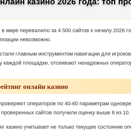
онлайн казино 2026 года: топ 
 в мире перевалило за 4 500 сайтов к началу 2026 го
тизации невозможно.
стали главным инструментом навигации для игроков.
у каждой площадки, отсеивают ненадежных операто
ейтинг онлайн казино
проверяют операторов по 40-60 параметрам одноврем
% проверенных сайтов получили оценку выше 8 из 10.
 казино учитывает не только текущее состояние опе