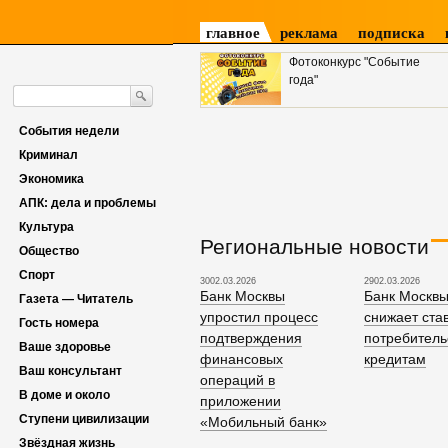
главное
реклама
подписка
Фотоконкурс "Событие
года"
События недели
Криминал
Экономика
АПК: дела и проблемы
Культура
Региональные новости
Общество
Спорт
3002.03.2026
2902.03.2026
Банк Москвы
Банк Москв
Газета — Читатель
упростил процесс
снижает ста
Гость номера
подтверждения
потребитель
Ваше здоровье
финансовых
кредитам
Ваш консультант
операций в
В доме и около
приложении
Ступени цивилизации
«Мобильный банк»
Звёздная жизнь