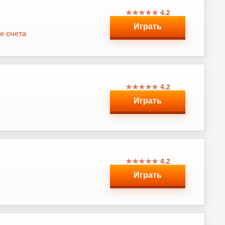
★★★★★
4.2
Играть
е счета
★★★★★
4.2
Играть
★★★★★
4.2
Играть