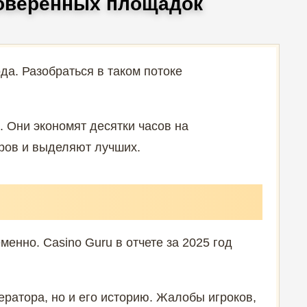
проверенных площадок
да. Разобраться в таком потоке
 Они экономят десятки часов на
ров и выделяют лучших.
енно. Casino Guru в отчете за 2025 год
ратора, но и его историю. Жалобы игроков,