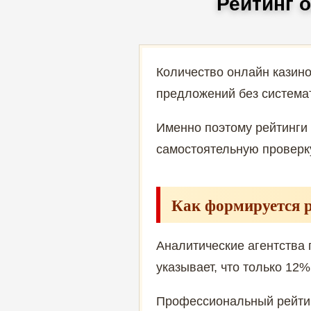
Рейтинг 
Количество онлайн казино
предложений без система
Именно поэтому рейтинги 
самостоятельную проверк
Как формируется р
Аналитические агентства 
указывает, что только 12
Профессиональный рейтинг