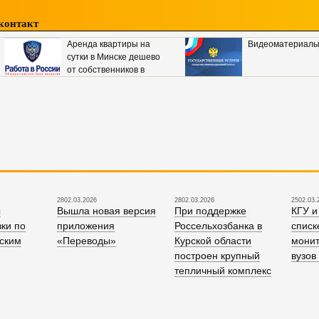
контакт
Аренда квартиры на
Видеоматериал
сутки в Минске дешево
от собственников в
любом районе столицы.
2802.03.2026
2802.03.2026
2502.03.
ы
Вышла новая версия
При поддержке
КГУ и
вки по
приложения
Россельхозбанка в
списк
ским
«Переводы»
Курской области
монит
построен крупный
вузов
тепличный комплекс