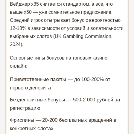
Вейджер x35 считается стандартом, а все, что
выше x50 — уже сомнительное предложение.
Средний игрок отыгрывает бонус с вероятностью
12-18% в зависимости от условий и волатильности
выбранных слотов (UK Gambling Commission,
2024).
Основные типы бонусов на топовых казино
онлайн:
Приветственные пакеты — до 100-200% от
первого депозита
Бездепозитные бонусы — 500-2 000 рублей за
регистрацию
Фриспины — 20-200 бесплатных вращений в
конкретных слотах