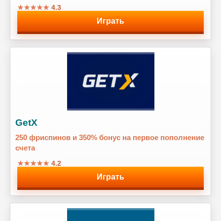
★★★★★
4.3
Играть
GetX
250 фриспинов и 350% бонус на первое пополнение
счета
★★★★★
4.2
Играть