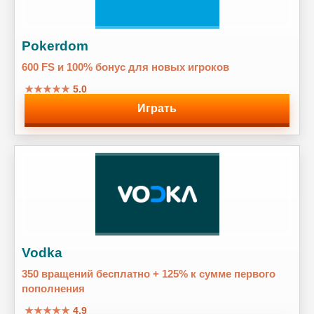
Pokerdom
600 FS и 100% бонус для новых игроков
★★★★★
5.0
Играть
Vodka
350 вращений бесплатно + 125% к сумме первого
пополнения
★★★★★
4.9