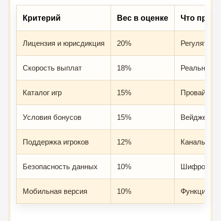
Критерий
Вес в оценке
Что прове
Лицензия и юрисдикция
20%
Регулятор, 
Скорость выплат
18%
Реальные с
Каталог игр
15%
Провайдеры
Условия бонусов
15%
Вейджер, о
Поддержка игроков
12%
Каналы свя
Безопасность данных
10%
Шифрование
Мобильная версия
10%
Функционал