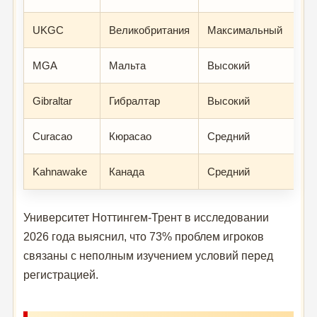
UKGC
Великобритания
Максимальный
MGA
Мальта
Высокий
Gibraltar
Гибралтар
Высокий
Curacao
Кюрасао
Средний
Kahnawake
Канада
Средний
Университет Ноттингем-Трент в исследовании
2026 года выяснил, что 73% проблем игроков
связаны с неполным изучением условий перед
регистрацией.