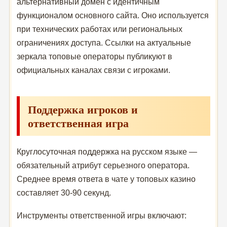
альтернативный домен с идентичным
функционалом основного сайта. Оно используется
при технических работах или региональных
ограничениях доступа. Ссылки на актуальные
зеркала топовые операторы публикуют в
официальных каналах связи с игроками.
Поддержка игроков и
ответственная игра
Круглосуточная поддержка на русском языке —
обязательный атрибут серьезного оператора.
Среднее время ответа в чате у топовых казино
составляет 30-90 секунд.
Инструменты ответственной игры включают: