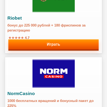
Riobet
бонус до 225 000 рублей + 180 фриспинов за
регистрацию
★★★★★
4.7
Играть
NormCasino
1000 бесплатных вращений и бонусный пакет до
225%