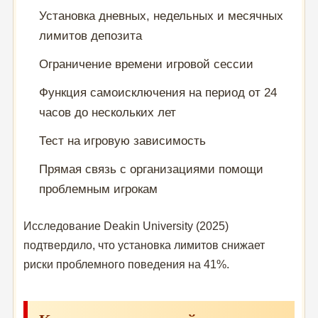
Установка дневных, недельных и месячных
лимитов депозита
Ограничение времени игровой сессии
Функция самоисключения на период от 24
часов до нескольких лет
Тест на игровую зависимость
Прямая связь с организациями помощи
проблемным игрокам
Исследование Deakin University (2025)
подтвердило, что установка лимитов снижает
риски проблемного поведения на 41%.