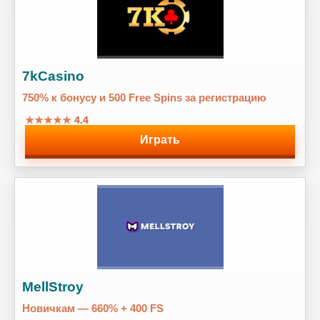
7kCasino
750% к бонусу и 500 Free Spins за регистрацию
★★★★★
4.4
Играть
MellStroy
Новичкам — 660% + 400 FS