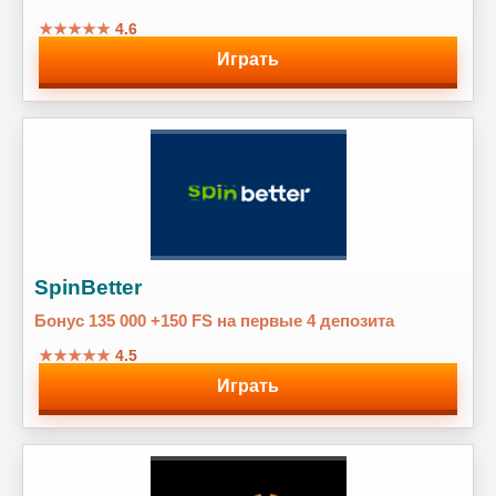
★★★★★
4.6
Играть
SpinBetter
Бонус 135 000 +150 FS на первые 4 депозита
★★★★★
4.5
Играть