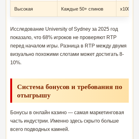
Высокая
Каждые 50+ спинов
x100-x50
Исследование University of Sydney за 2025 год
показало, что 68% игроков не проверяют RTP
перед началом игры. Разница в RTP между двумя
визуально похожими слотами может достигать 8-
10%.
Система бонусов и требования по
отыгрышу
Бонусы в онлайн казино — самая маркетинговая
часть индустрии. Именно здесь скрыто больше
всего подводных камней.