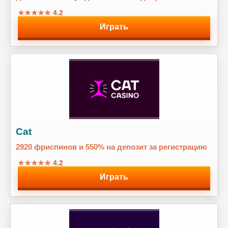
★★★★★
4.2
Играть
Cat
2920 фриспинов и 550% на депозит за регистрацию
★★★★★
4.2
Играть