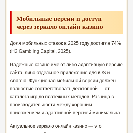
Мобильные версии и доступ
через зеркало онлайн казино
Доля мобильных ставок в 2025 году достигла 74%
(H2 Gambling Capital, 2025).
Надежные казино имеют либо адаптивную версию
сайта, либо отдельное приложение для iOS и
Android. Функционал мобильной версии должен
полностью соответствовать десктопной — от
каталога игр до платежных методов. Разница в
производительности между хорошим
приложением и адаптивной версией минимальна.
Актуальное зеркало онлайн казино — это