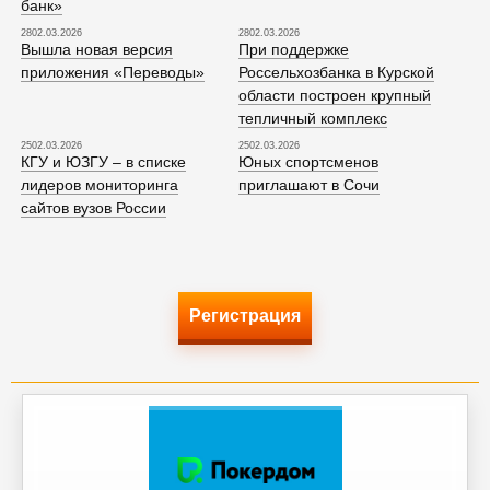
банк»
2802.03.2026
2802.03.2026
Вышла новая версия
При поддержке
приложения «Переводы»
Россельхозбанка в Курской
области построен крупный
тепличный комплекс
2502.03.2026
2502.03.2026
КГУ и ЮЗГУ – в списке
Юных спортсменов
лидеров мониторинга
приглашают в Сочи
сайтов вузов России
Регистрация