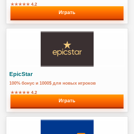
★★★★★
4.2
Играть
EpicStar
100% бонус и 1000$ для новых игроков
★★★★★
4.2
Играть