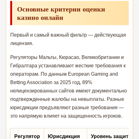
Основные критерии оценки
казино онлайн
Первый и самый важный фильтр — действующая
лицензия.
Регуляторы Мальты, Кюрасао, Великобритании и
Гибралтара устанавливают жесткие требования к
операторам. По данным European Gaming and
Betting Association за 2025 год, 89%
нелицензированных сайтов имеют документально
подтвержденные жалобы на невыплаты. Разные
юрисдикции предъявляют разные требования —
это напрямую влияет на защищенность игроков.
Регулятор
Юрисдикция
Уровень защиты